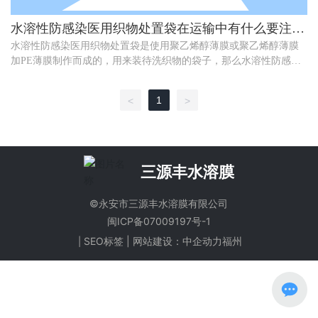
水溶性防感染医用织物处置袋在运输中有什么要注意
的？
水溶性防感染医用织物处置袋是使用聚乙烯醇薄膜或聚乙烯醇薄膜
加PE薄膜制作而成的，用来装待洗织物的袋子，那么水溶性防感染
医用织物处置袋在运输过程中有什么要注意的吗？
1
<
>
三源丰水溶膜
©永安市三源丰水溶膜有限公司
闽ICP备07009197号-1
SEO标签
|
网站建设：中企动力
福州
|